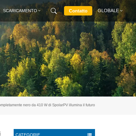
GLOBALE
Contatto
SCARICAMENTO
English
Français
Deutsch
Русский
Italiano
 completamente nero da 410 W di SpolarPV illumina il futuro
Español
i
CATEGORIE