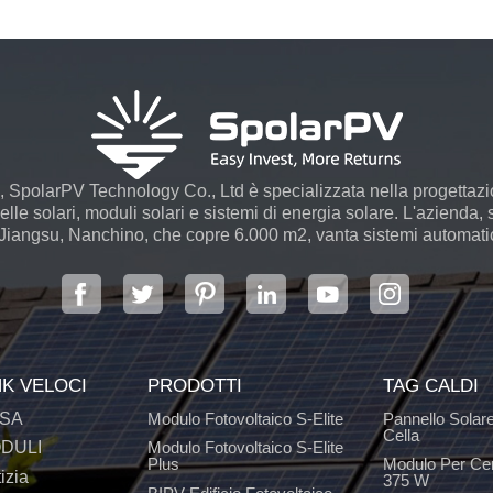
 SpolarPV Technology Co., Ltd è specializzata nella progettaz
le solari, moduli solari e sistemi di energia solare. L'azienda, s
 Jiangsu, Nanchino, che copre 6.000 m2, vanta sistemi automatici
NK VELOCI
PRODOTTI
TAG CALDI
SA
Modulo Fotovoltaico S-Elite
Pannello Solar
Cella
DULI
Modulo Fotovoltaico S-Elite
Plus
Modulo Per Ce
izia
375 W