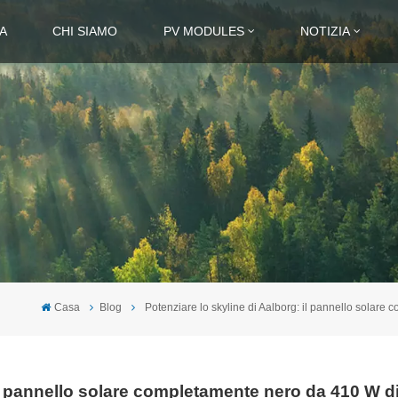
A
CHI SIAMO
PV MODULES
NOTIZIA
Casa
Blog
Potenziare lo skyline di Aalborg: il pannello solare
il pannello solare completamente nero da 410 W d