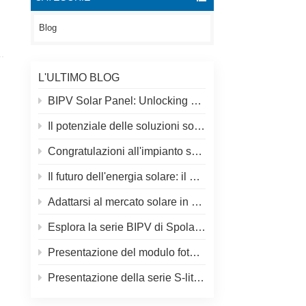
Blog
L'ULTIMO BLOG
BIPV Solar Panel: Unlocking New Solar Opportunities Beyond Traditional Roofs
Il potenziale delle soluzioni solari e solari sui tetti
Congratulazioni all'impianto solare più alto del mondo in Tibet!
Il futuro dell'energia solare: il pannello solare S-Elite Plus da 680 W di SpolarPV
Adattarsi al mercato solare in evoluzione: la strategia di SpolarPV per il 2024
Esplora la serie BIPV di SpolarPV: soluzioni solari innovative per l'architettura moderna
Presentazione del modulo fotovoltaico S-elite Plus di SpolarPV: generazione di energia bifacciale con tecnologia Topcon
Presentazione della serie S-lite di SpolarPV: pannelli solari all'avanguardia per la massima efficienza