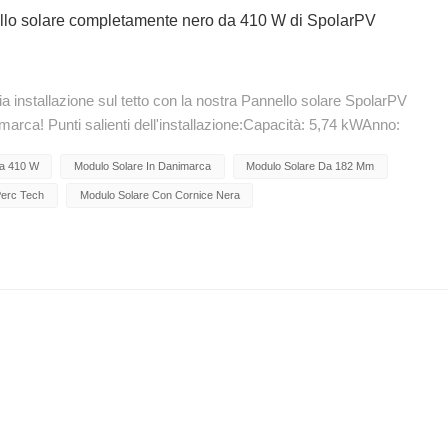
nnello solare completamente nero da 410 W di SpolarPV
a installazione sul tetto con la nostra Pannello solare SpolarPV
ca! Punti salienti dell'installazione:Capacità: 5,74 kWAnno:
nello solare SpolarPV 410W completamente neroCelle solari:
Da 410 W
Modulo Solare In Danimarca
Modulo Solare Da 182 Mm
logia PERCVetro: raddoppia la durata con il doppio vetro
e per la massima efficienzaPrestazioni: efficienza di
Perc Tech
Modulo Solare Con Cornice Nera
ranzia del prodotto di 12 anni, supportata da una garanzia lineare
ione non solo eleva lo skyline, ma rappresenta anche un impegno
 celebrare questo traguardo verde! #SpolarPV #SolarInnovation
arRevolution