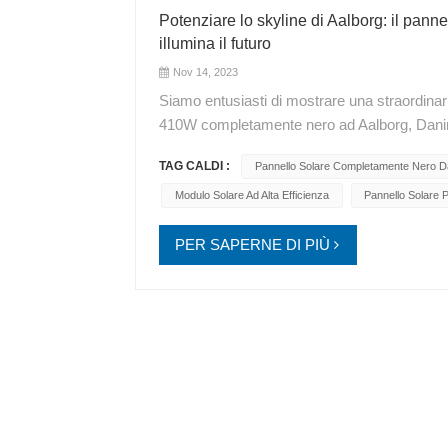
Potenziare lo skyline di Aalborg: il pa
illumina il futuro
Nov 14, 2023
Siamo entusiasti di mostrare una straordinari
410W completamente nero ad Aalborg, Danimar
2023Luogo: Aalborg, DanimarcaModello: Pan
TAG CALDI :
Pannello Solare Completamente Nero 
182 mm all'avanguardia, 108 celle con tecno
temperatoInnovazione: Generazione Bifaccial
Modulo Solare Ad Alta Efficienza
Pannello Solare 
conversione stellare del 21,03%.Garanzia: ga
sulle prestazioni di 30 anniQuesta installaz
PER SAPERNE DI PIÙ
per l'energia sostenibile. Unisciti a noi per
#RenewableEnergy #SustainableLiving #Sol