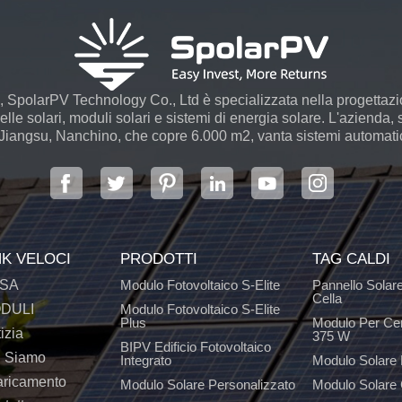
 SpolarPV Technology Co., Ltd è specializzata nella progettaz
le solari, moduli solari e sistemi di energia solare. L'azienda, s
 Jiangsu, Nanchino, che copre 6.000 m2, vanta sistemi automatici
NK VELOCI
PRODOTTI
TAG CALDI
SA
Modulo Fotovoltaico S-Elite
Pannello Solar
Cella
DULI
Modulo Fotovoltaico S-Elite
Plus
Modulo Per Ce
izia
375 W
BIPV Edificio Fotovoltaico
i Siamo
Integrato
Modulo Solare
aricamento
Modulo Solare Personalizzato
Modulo Solare 