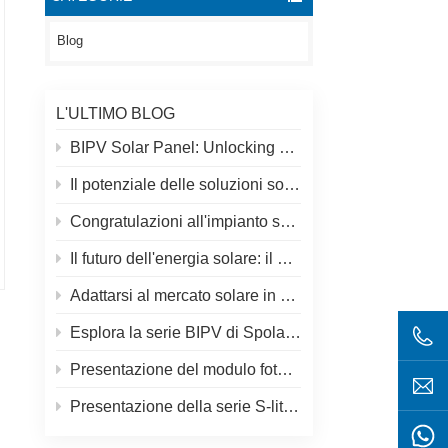
Blog
L'ULTIMO BLOG
BIPV Solar Panel: Unlocking New Solar Opportunities Beyond Traditional Roofs
Il potenziale delle soluzioni solari e solari sui tetti
Congratulazioni all'impianto solare più alto del mondo in Tibet!
Il futuro dell'energia solare: il pannello solare S-Elite Plus da 680 W di SpolarPV
Adattarsi al mercato solare in evoluzione: la strategia di SpolarPV per il 2024
Esplora la serie BIPV di SpolarPV: soluzioni solari innovative per l'architettura moderna
Presentazione del modulo fotovoltaico S-elite Plus di SpolarPV: generazione di energia bifacciale con tecnologia Topcon
Presentazione della serie S-lite di SpolarPV: pannelli solari all'avanguardia per la massima efficienza