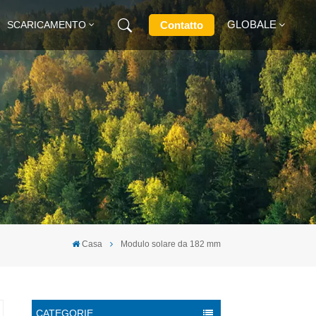
GLOBALE
Contatto
SCARICAMENTO
English
Français
Deutsch
Русский
Italiano
Casa
Modulo solare da 182 mm
Español
CATEGORIE