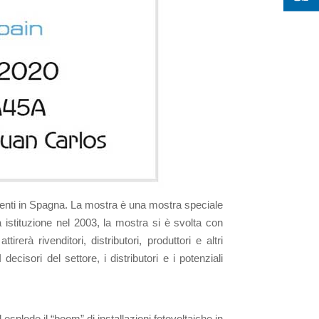
luenti in Spagna. La mostra è una mostra speciale
a istituzione nel 2003, la mostra si è svolta con
erà rivenditori, distributori, produttori e altri
decisori del settore, i distributori e i potenziali
esplode il “boom” di installazioni fotovoltaiche in