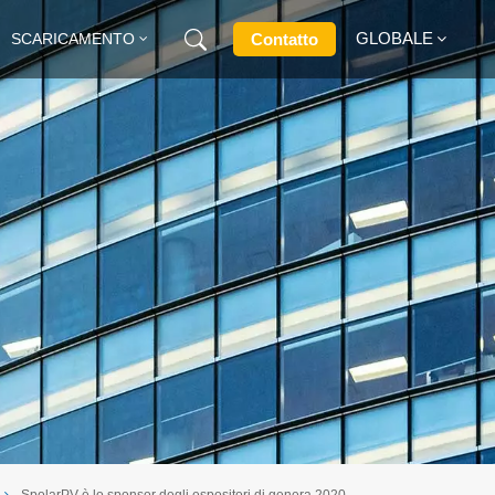
GLOBALE
Contatto
SCARICAMENTO
English
Français
Deutsch
Русский
Italiano
Español
SpolarPV è lo sponsor degli espositori di genera 2020