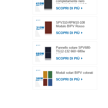
completamente nero
SPV420-PM10-108BD
SCOPRI DI PIÙ
400~420w
SPV310-RPM10-108
Modulo BIPV Rosso
SCOPRI DI PIÙ
Pannello solare SPV680-
TG12-132 660~680w
210mm
SCOPRI DI PIÙ
Moduli solari BIPV colorati
SCOPRI DI PIÙ