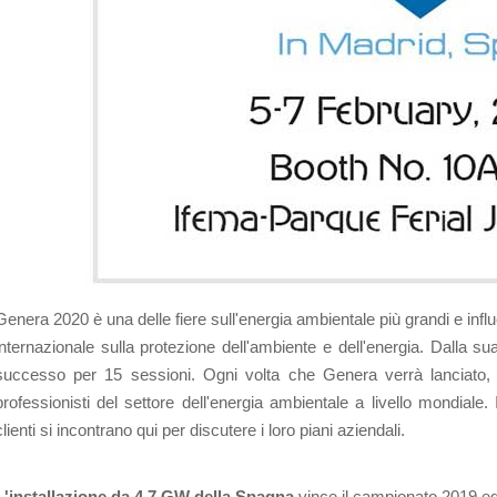
Genera 2020 è una delle fiere sull'energia ambientale più grandi e inf
internazionale sulla protezione dell'ambiente e dell'energia. Dalla su
successo per 15 sessioni. Ogni volta che Genera verrà lanciato, attir
professionisti del settore dell'energia ambientale a livello mondiale. I 
clienti si incontrano qui per discutere i loro piani aziendali.
L'installazione da 4,7 GW della Spagna
vince il campionato 2019 ed 