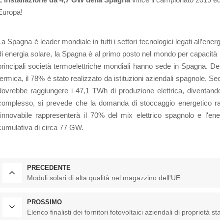
Europa!
La Spagna è leader mondiale in tutti i settori tecnologici legati all’en
di energia solare, la Spagna è al primo posto nel mondo per capacità in
principali società termoelettriche mondiali hanno sede in Spagna. Dei 
termica, il 78% è stato realizzato da istituzioni aziendali spagnole. Seco
dovrebbe raggiungere i 47,1 TWh di produzione elettrica, diventando l
complesso, si prevede che la domanda di stoccaggio energetico rag
rinnovabile rappresenterà il 70% del mix elettrico spagnolo e l'ene
cumulativa di circa 77 GW.
PRECEDENTE
Moduli solari di alta qualità nel magazzino dell'UE
PROSSIMO
Elenco finalisti dei fornitori fotovoltaici aziendali di proprietà st