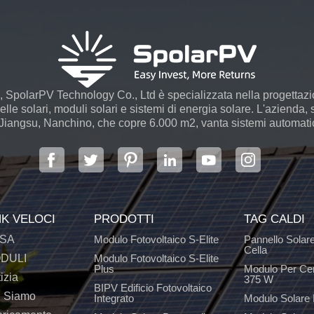
 SpolarPV Technology Co., Ltd è specializzata nella progettaz
le solari, moduli solari e sistemi di energia solare. L'azienda, s
 Jiangsu, Nanchino, che copre 6.000 m2, vanta sistemi automatici
NK VELOCI
PRODOTTI
TAG CALDI
SA
Modulo Fotovoltaico S-Elite
Pannello Solar
Cella
DULI
Modulo Fotovoltaico S-Elite
Plus
Modulo Per Ce
izia
375 W
BIPV Edificio Fotovoltaico
i Siamo
Integrato
Modulo Solare