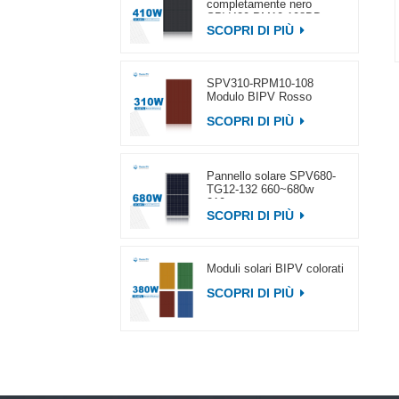
completamente nero
SPV420-PM10-108BD
SCOPRI DI PIÙ
400~420w
SPV310-RPM10-108
Modulo BIPV Rosso
SCOPRI DI PIÙ
Pannello solare SPV680-
TG12-132 660~680w
210mm
SCOPRI DI PIÙ
Moduli solari BIPV colorati
SCOPRI DI PIÙ