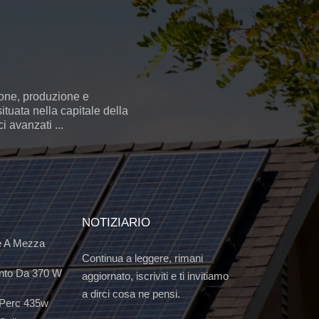
ione, produzione e
ituata nella capitale della
 avanzati ...
NOTIZIARIO
e A Mezza
Continua a leggere, rimani
nto Da 370 W
aggiornato, iscriviti e ti invitiamo
a dirci cosa ne pensi.
 Perc 435w