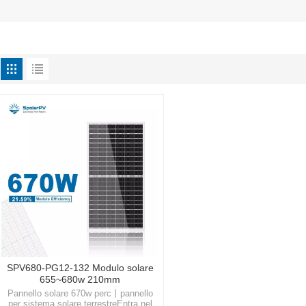
SPV680-PG12-132 Modulo solare
655~680w 210mm
Pannello solare 670w perc丨pannello
per sistema solare terrestreEntra nel