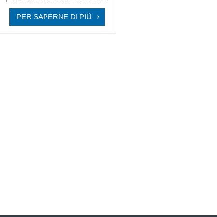
mondo di SpolarPV, dove tecnologia e
natura si uniscono, offrendoti soluzioni
PER SAPERNE DI PIÙ
solari di alta qualità progettate per il
mondo moderno.