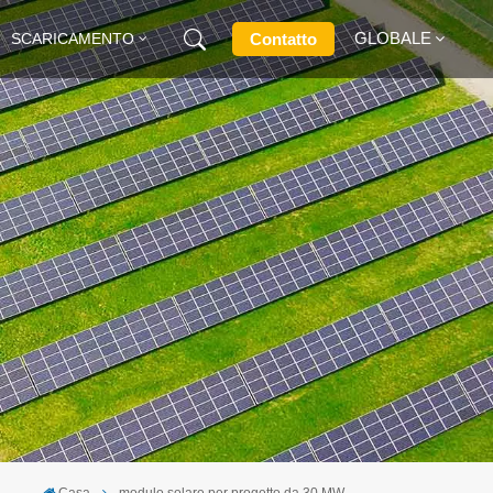
GLOBALE
Contatto
SCARICAMENTO
English
Français
Deutsch
Русский
Italiano
Español
Casa
modulo solare per progetto da 30 MW