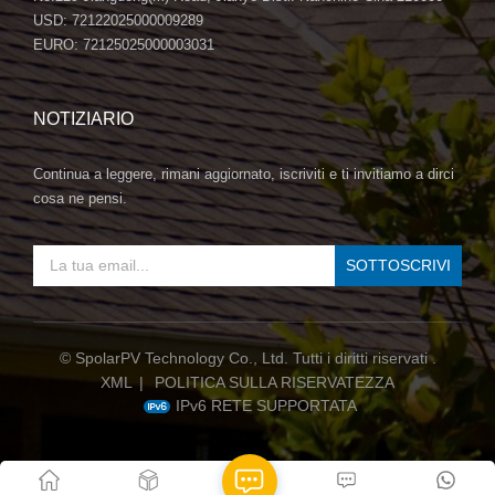
USD: 72122025000009289
EURO: 72125025000003031
NOTIZIARIO
Continua a leggere, rimani aggiornato, iscriviti e ti invitiamo a dirci
cosa ne pensi.
© SpolarPV Technology Co., Ltd. Tutti i diritti riservati .
XML
|
POLITICA SULLA RISERVATEZZA
IPv6 RETE SUPPORTATA