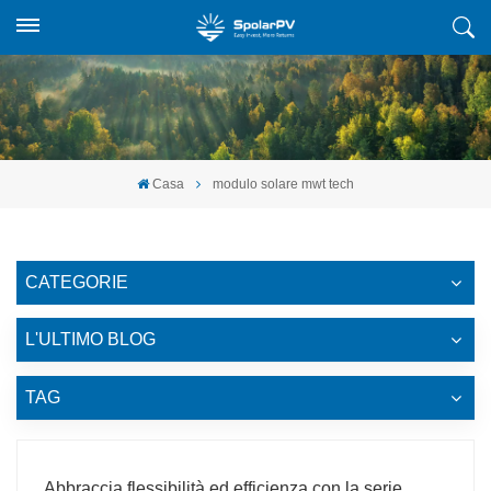
Casa
modulo solare mwt tech
CATEGORIE
L'ULTIMO BLOG
TAG
Abbraccia flessibilità ed efficienza con la serie