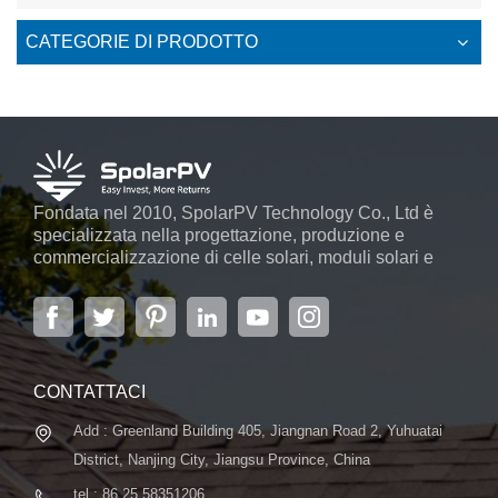
CATEGORIE DI PRODOTTO
Fondata nel 2010, SpolarPV Technology Co., Ltd è
specializzata nella progettazione, produzione e
commercializzazione di celle solari, moduli solari e
sistemi di energia solare. L'azienda, situata nella
capitale della provincia di Jiangsu, Nanchino, che
copre 6.000 m2, vanta sistemi automatici avanzati ...
CONTATTACI
Add : Greenland Building 405, Jiangnan Road 2, Yuhuatai
District, Nanjing City, Jiangsu Province, China
tel : 86 25 58351206