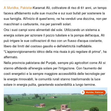
A Muridke, Pakistan
Karamat Ali, coltivatore di riso di 61 anni, un tempo
faceva affidamento sulle sue mucche e sui suoi bufali per sostenere la
sua famiglia. All'inizio di quest'anno, ne ha venduti una dozzina, non per
macchinari o carburante, ma per pannelli solari.
Ora i suoi campi sono alimentati dal sole. Utilizzando un sistema a
energia solare per azionare il pozzo tubolare e la pompa dell'acqua, Ali
può irrigare le sue coltivazioni di riso con un flusso d'acqua costante,
libero dai limiti del costoso gasolio e dell'elettricità inaffidabile.
"L'approvvigionamento idrico della mia risaia è più regolare di prima", ha
affermato.
Nella provincia pakistana del Punjab, sempre più agricoltori come Ali si
stanno affidando all'energia solare per l'irrigazione. Con l'aumento dei
costi energetici e la sempre maggiore accessibilità delle tecnologie per
le energie rinnovabili, le comunità rurali stanno trasformando la luce
solare in energia pulita, garantendo sostenibilità a lungo termine.