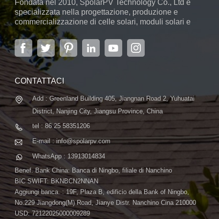
Fondata nel 2010, SpolarPV Technology Co., Ltd è
specializzata nella progettazione, produzione e
commercializzazione di celle solari, moduli solari e
sistemi di energia solare. L'azienda, situata nella
capitale della provincia di Jiangsu, Nanchino, che
copre 6.000 m2, vanta sistemi automatici avanzati ...
CONTATTACI
Add : Greenland Building 405, Jiangnan Road 2, Yuhuatai
District, Nanjing City, Jiangsu Province, China
tel : 86 25 58351206
E-mail : info@spolarpv.com
WhatsApp : 13913014834
Benef. Bank China: Banca di Ningbo, filiale di Nanchino
BIC SWIFT: BKNBCN2NNAN
Aggiungi banca. : 19F, Plaza B, edificio della Bank of Ningbo,
No.229 Jiangdong(M) Road, Jianye Distr. Nanchino Cina 210000
USD: 72122025000009289