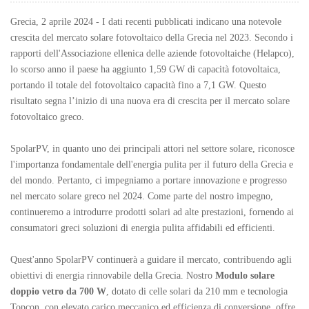
Grecia, 2 aprile 2024 - I dati recenti pubblicati indicano una notevole
crescita del mercato solare fotovoltaico della Grecia nel 2023. Secondo i
rapporti dell'Associazione ellenica delle aziende fotovoltaiche (Helapco),
lo scorso anno il paese ha aggiunto 1,59 GW di capacità fotovoltaica,
portando il totale del fotovoltaico capacità fino a 7,1 GW. Questo
risultato segna l’inizio di una nuova era di crescita per il mercato solare
fotovoltaico greco.
SpolarPV, in quanto uno dei principali attori nel settore solare, riconosce
l'importanza fondamentale dell'energia pulita per il futuro della Grecia e
del mondo. Pertanto, ci impegniamo a portare innovazione e progresso
nel mercato solare greco nel 2024. Come parte del nostro impegno,
continueremo a introdurre prodotti solari ad alte prestazioni, fornendo ai
consumatori greci soluzioni di energia pulita affidabili ed efficienti.
Quest'anno SpolarPV continuerà a guidare il mercato, contribuendo agli
obiettivi di energia rinnovabile della Grecia. Nostro
Modulo solare
doppio vetro da 700 W
, dotato di celle solari da 210 mm e tecnologia
Topcon, con elevato carico meccanico ed efficienza di conversione, offre