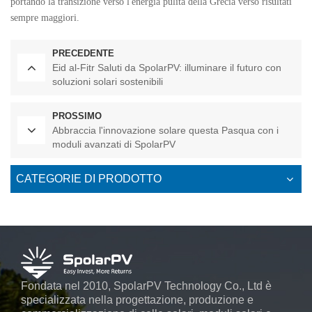
portando la transizione verso l'energia pulita della Grecia verso risultati
sempre maggiori.
PRECEDENTE
Eid al-Fitr Saluti da SpolarPV: illuminare il futuro con
soluzioni solari sostenibili
PROSSIMO
Abbraccia l'innovazione solare questa Pasqua con i
moduli avanzati di SpolarPV
CATEGORIE DI PRODOTTO
Fondata nel 2010, SpolarPV Technology Co., Ltd è
specializzata nella progettazione, produzione e