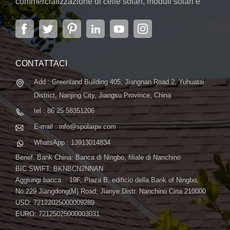
commercializzazione di celle solari, moduli solari e
sistemi di energia solare. L'azienda, situata nella
capitale della provincia di Jiangsu, Nanchino, che
copre 6.000 m2, vanta sistemi automatici avanzati ...
CONTATTACI
Add : Greenland Building 405, Jiangnan Road 2, Yuhuatai
District, Nanjing City, Jiangsu Province, China
tel : 86 25 58351206
E-mail : info@spolarpv.com
WhatsApp : 13913014834
Benef. Bank China: Banca di Ningbo, filiale di Nanchino
BIC SWIFT: BKNBCN2NNAN
Aggiungi banca. : 19F, Plaza B, edificio della Bank of Ningbo,
No.229 Jiangdong(M) Road, Jianye Distr. Nanchino Cina 210000
USD: 72122025000009289
EURO: 72125025000003031