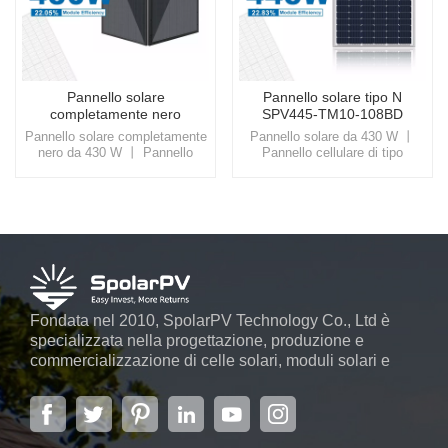
Pannello solare
Pannello solare tipo N
completamente nero
SPV445-TM10-108BD
SPV445-TM10-108BD
420~445w
Pannello solare completamente
Pannello solare da 430 W 丨
420~445w
nero da 430 W 丨 Pannello
Pannello cellulare di tipo
cellulare di tipo NScegli
NScegli SpolarPV per le tue
SpolarPV per le tue soluzioni
soluzioni solari, dove uniamo
solari, dove uniamo innovazione
innovazione e sostenibilità,
e sostenibilità, aprendo la
aprendo la strada a un domani
strada a un domani più
più luminoso e più verde.
luminoso e più verde.
Fondata nel 2010, SpolarPV Technology Co., Ltd è
specializzata nella progettazione, produzione e
commercializzazione di celle solari, moduli solari e
sistemi di energia solare. L'azienda, situata nella
capitale della provincia di Jiangsu, Nanchino, che
copre 6.000 m2, vanta sistemi automatici avanzati ...