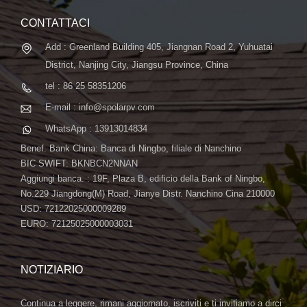
CONTATTACI
Add : Greenland Building 405, Jiangnan Road 2, Yuhuatai
District, Nanjing City, Jiangsu Province, China
tel : 86 25 58351206
E-mail : info@spolarpv.com
WhatsApp : 13913014834
Benef. Bank China: Banca di Ningbo, filiale di Nanchino
BIC SWIFT: BKNBCN2NNAN
Aggiungi banca. : 19F, Plaza B, edificio della Bank of Ningbo,
No.229 Jiangdong(M) Road, Jianye Distr. Nanchino Cina 210000
USD: 72122025000009289
EURO: 72125025000003031
NOTIZIARIO
Continua a leggere, rimani aggiornato, iscriviti e ti invitiamo a dirci