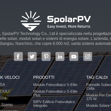
 SpolarPV Technology Co., Ltd è specializzata nella progettaz
le solari, moduli solari e sistemi di energia solare. L'azienda, s
 Jiangsu, Nanchino, che copre 6.000 m2, vanta sistemi automatici
NK VELOCI
PRODOTTI
TAG CALDI
SA
Modulo Fotovoltaico S-Elite
Pannello Solar
Cella
DULI
Modulo Fotovoltaico S-Elite
Plus
Modulo Per Ce
izia
375 W
BIPV Edificio Fotovoltaico
i Siamo
Integrato
Modulo Solare