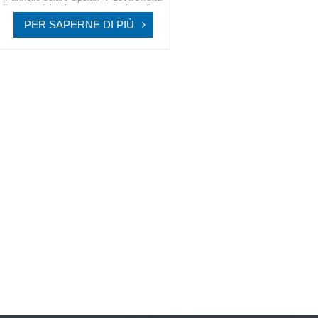
l'energia del sole come mai prima d'ora
con le soluzioni solari all'avanguardia di
PER SAPERNE DI PIÙ
SpolarPV, progettate per efficienza e
affidabilità senza pari.