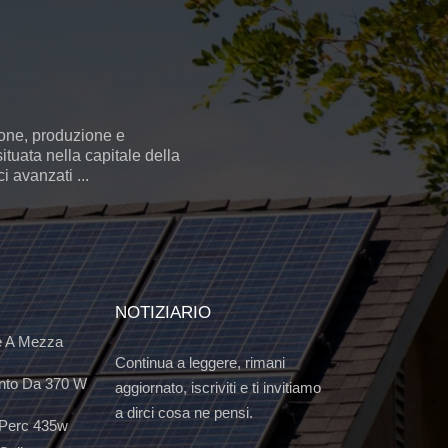
ione, produzione e
ituata nella capitale della
 avanzati ...
NOTIZIARIO
e A Mezza
Continua a leggere, rimani
nto Da 370 W
aggiornato, iscriviti e ti invitiamo
a dirci cosa ne pensi.
 Perc 435w