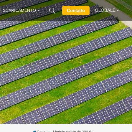
GLOBALE
Contatto
SCARICAMENTO
English
Français
Deutsch
Русский
Italiano
Español
Casa
Modulo solare da 200 W