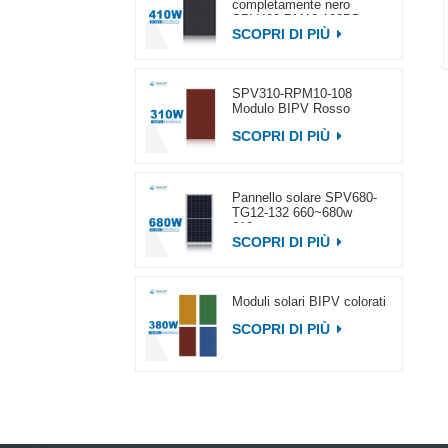
completamente nero
SPV420-PM10-108BD
SCOPRI DI PIÙ
400~420w
SPV310-RPM10-108
Modulo BIPV Rosso
SCOPRI DI PIÙ
Pannello solare SPV680-
TG12-132 660~680w
210mm
SCOPRI DI PIÙ
Moduli solari BIPV colorati
SCOPRI DI PIÙ