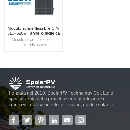
Modulo solare flessibile SPV
510~520w Pannello facile da
installare
Modulo solare flessibile丨
Pannello solare
personalizzatoScopri la
bellezza e l'efficienza del
modulo solare flessibile, un
prodotto che si integra
perfettamente nel tetto
dell'edificio, offrendo non solo
un aspetto visivamente
gradevole ma anche una
significativa riduzione dei costi
energetici.
Fondata nel 2010, SpolarPV Technology Co., Ltd è
specializzata nella progettazione, produzione e
commercializzazione di celle solari, moduli solari e
sistemi di energia solare. L'azienda, situata nella
capitale della provincia di Jiangsu, Nanchino, che
copre 6.000 m2, vanta sistemi automatici avanzati ...