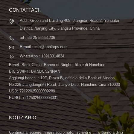
CONTATTACI
Add : Greenland Building 405, Jiangnan Road 2, Yuhuatai
District, Nanjing City, Jiangsu Province, China
tel : 86 25 58351206
E-mail : info@spolarpv.com
WhatsApp : 13913014834
Benef. Bank China: Banca di Ningbo, filiale di Nanchino
BIC SWIFT: BKNBCN2NNAN
Aggiungi banca. : 19F, Plaza B, edificio della Bank of Ningbo,
No.229 Jiangdong(M) Road, Jianye Distr. Nanchino Cina 210000
USD: 72122025000009289
EURO: 72125025000003031
NOTIZIARIO
Continua a leggere, rimani aggiornato, iscriviti e ti invitiamo a dirci